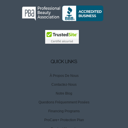
QUICK LINKS
À Propos De Nous
Contactez-Nous
Notre Blog
Questions Fréquemment Posées
Financing Programs
ProCare+ Protection Plan