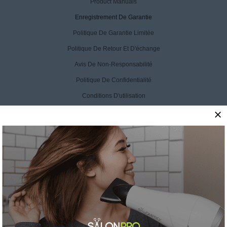
Product Manuals
Enregistrement De Garantie
Politique De Garantie Limitée
Politique De Retour Et D'échange
Avis De Non-Responsabilité
Politique De Confidentialité
Conditions D'utilisation
Déclaration D'accessibilité
Désinscription Du CCPA
CONTACT US
SalonPro Beauty
10170 W Tropicana Ave
Ste 156-188
Las Vegas, NV 89147
Toll Free: +1 888-536-0087