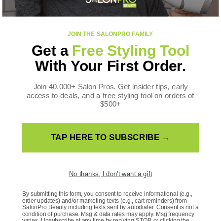
FOLLOW US
JOIN THE SALONPRO FAMILY
Facebook
Instagram
YouTube
TikTok
X
Pinterest
Get a
Free Styling Tool
(Twitter)
WE ACCEPT
With Your First Order.
Moyens
de
Join 40,000+ Salon Pros. Get insider tips, early
paiement
access to deals, and a free styling tool on orders of
$500+
TAP HERE TO SUBSCRIBE →
Pays/région
États-Unis | USD $
No thanks, I don't want a gift
Langue
By submitting this form, you consent to receive informational (e.g.,
order updates) and/or marketing texts (e.g., cart reminders) from
SalonPro Beauty including texts sent by autodialer. Consent is not a
Français
condition of purchase. Msg & data rates may apply. Msg frequency
varies. Unsubscribe at any time by replying STOP or clicking the