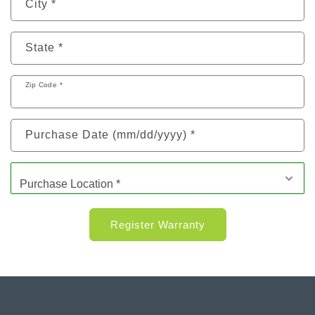
City *
State *
Zip Code *
Purchase Date (mm/dd/yyyy) *
Purchase Location *
Register Warranty