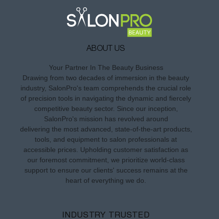
ABOUT US
Your Partner In The Beauty Business
Drawing from two decades of immersion in the beauty
industry, SalonPro's team comprehends the crucial role
of precision tools in navigating the dynamic and fiercely
competitive beauty sector. Since our inception,
SalonPro's mission has revolved around
delivering the most advanced, state-of-the-art products,
tools, and equipment to salon professionals at
accessible prices. Upholding customer satisfaction as
our foremost commitment, we prioritize world-class
support to ensure our clients' success remains at the
heart of everything we do.
INDUSTRY TRUSTED