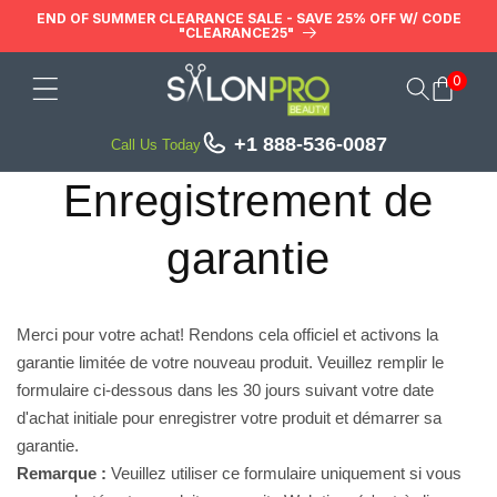
et
END OF SUMMER CLEARANCE SALE - SAVE 25% OFF W/ CODE
passer
"CLEARANCE25"
au
contenu
0
Panier
+1 888-536-0087
Call Us Today
Enregistrement de
garantie
Merci pour votre achat! Rendons cela officiel et activons la
garantie limitée de votre nouveau produit. Veuillez remplir le
formulaire ci-dessous dans les 30 jours suivant votre date
d'achat initiale pour enregistrer votre produit et démarrer sa
garantie.
Remarque :
Veuillez utiliser ce formulaire uniquement si vous